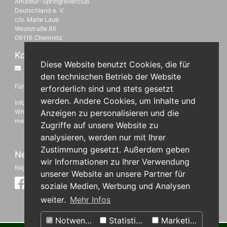
Amateur-Springreiterclub
Deutschland e. V.
c/o. Malte Laub
Weststraße 86
09116 Chemnitz
Kontakt
Diese Website benutzt Cookies, die für
info@springreiter.club
den technischen Betrieb der Website
Für Clubmitglieder:
erforderlich sind und stets gesetzt
werden. Andere Cookies, um Inhalte und
Infos und Organisatorisches zu Veranstaltungen werden über die
WhatsApp Club-Gruppe geteilt. Bitte über info@springreiter.club
Anzeigen zu personalisieren und die
melden.
Zugriffe auf unsere Website zu
analysieren, werden nur mit Ihrer
Zustimmung gesetzt. Außerdem geben
News über den Club
wir Informationen zu Ihrer Verwendung
folgt uns auf
unserer Website an unsere Partner für
soziale Medien, Werbung und Analysen
weiter.
Mehr Infos
Notwendig
Statistiken
Marketing